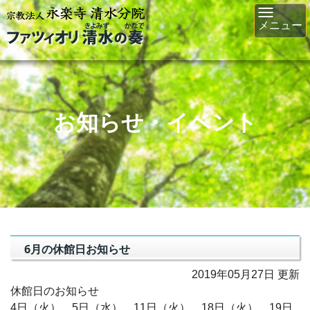
Toggl
メニュー
navig
お知らせ・イベント
6月の休館日お知らせ
2019年05月27日 更新
休館日のお知らせ
4日（火）、5日（水）、11日（火）、18日（火）、19日