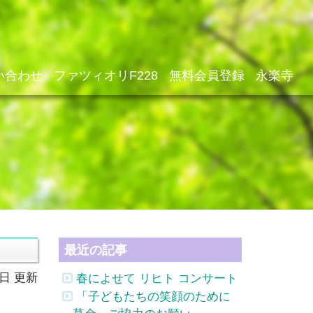
い合わせ
ファツィオリF228
無料会員登録
永楽寺
最近の記事
7日 更新
春によせて リヒト コンサート
「子どもたちの笑顔のために