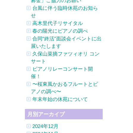
募金」ご協力のお願い
台風に伴う臨時休苑のお知ら
せ
高木里代子リサイタル
春の陽光にピアノの調べ
合同“終活”面談会イベントに出
展いたします
久保山菜摘ファツィオリ コン
サート
ピアノリレーコンサート開
催！
〜桜東風かおるフルートとピ
アノの調べ〜
年末年始の休苑について
月別アーカイブ
2024年12月