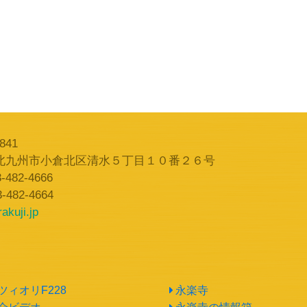
841
北九州市小倉北区清水５丁目１０番２６号
-482-4666
3-482-4664
akuji.jp
ツィオリF228
永楽寺